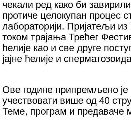
чекали ред како би завирили
протиче целокупан процес с
лабораторији. Пријатељи из
током трајања Трећег Фести
ћелије као и све друге посту
јајне ћелије и сперматозоид
Ове године припремљено је 1
учествовати више од 40 стр
Теме, програм и предаваче 