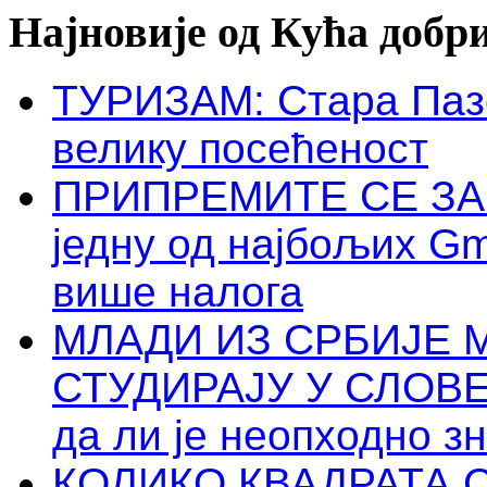
Најновије од Кућа добр
ТУРИЗАМ: Стара Пазо
велику посећеност
ПРИПРЕМИТЕ СЕ ЗА 
једну од најбољих Gm
више налога
МЛАДИ ИЗ СРБИЈЕ 
СТУДИРАЈУ У СЛОВЕН
да ли је неопходно зна
КОЛИКО КВАДРАТА 