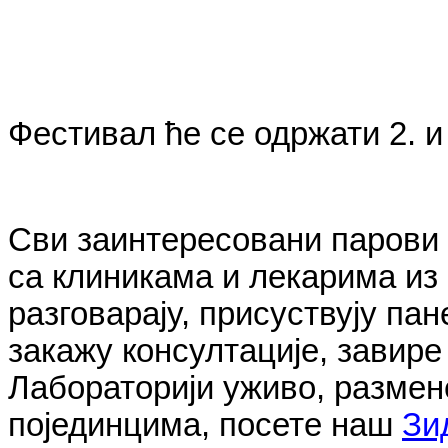
Фестивал ће се одржати 2. и 
Сви заинтересовани парови и
са клиникама и лекарима из 
разговарају, присуствују па
закажу консултације, завире
Лабораторији уживо, размен
појединцима, посете наш
Зи