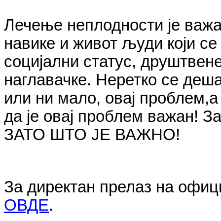
Лечење неплодности је важ
навике и живот људи који се
социјални статус, друштвен
наглавачке. Неретко се деш
или ни мало, овај проблем,
да је овај проблем важан! З
ЗАТО ШТО ЈЕ ВАЖНО!
За директан прелаз на офиц
ОВДЕ
.