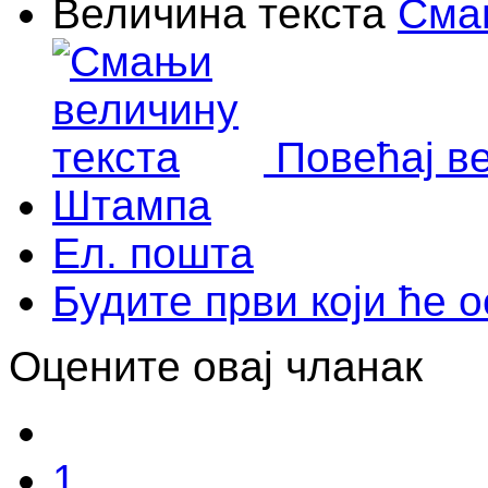
Величина текста
Сма
Повећај в
Штампа
Ел. пошта
Будите први који ће 
Оцените овај чланак
1