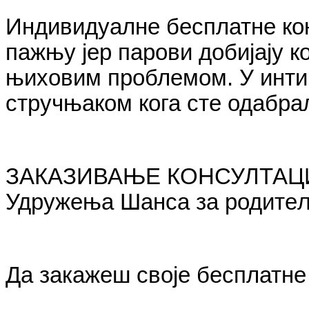
Индивидуалне бесплатне кон
пажњу јер парови добијају к
њиховим проблемом. У инти
стручњаком кога сте одабрал
ЗАКАЗИВАЊЕ КОНСУЛТАЦИЈА
Удружења Шанса за родите
Да закажеш своје бесплатне