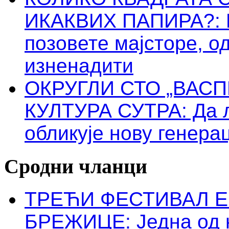
ИКАКВИХ ПАПИРА?: Пр
позовете мајсторе, о
изненадити
ОКРУГЛИ СТО „ВАС
КУЛТУРА СУТРА: Да 
обликује нову генера
Сродни чланци
ТРЕЋИ ФЕСТИВАЛ 
БРЕЖИЦЕ: Једна од н