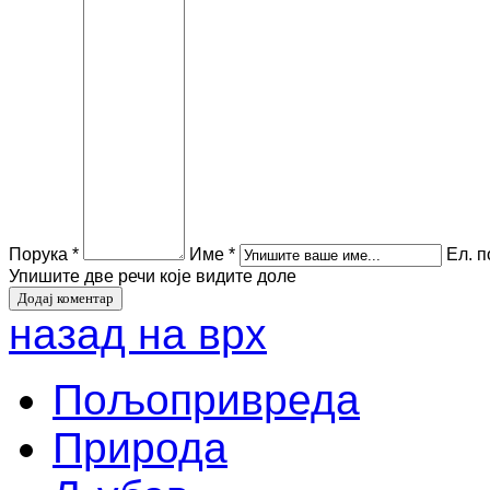
Порука *
Име *
Ел. п
Упишите две речи које видите доле
назад на врх
Пољопривреда
Природа