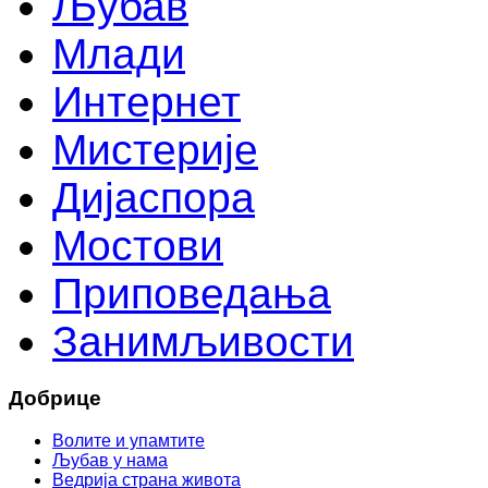
Љубав
Млади
Интернет
Мистерије
Дијаспора
Мостови
Приповедања
Занимљивости
Добрице
Волите и упамтите
Љубав у нама
Ведрија страна живота