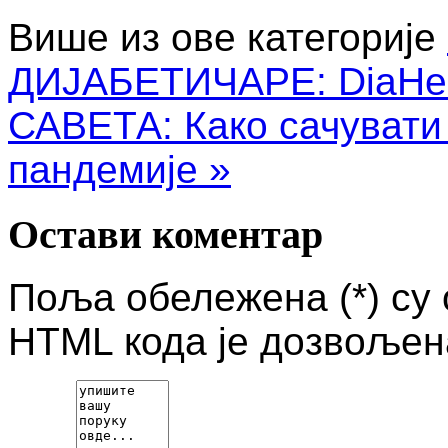
Више из ове категорије
ДИЈАБЕТИЧАРЕ: DiaHel
САВЕТА: Како сачувати
пандемије »
Остави коментар
Поља обележена (*) су
HTML кода је дозвољен