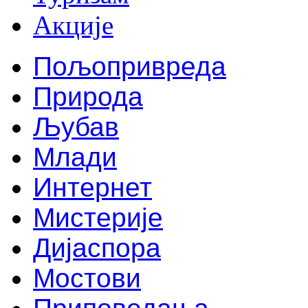
Акције
Пољопривреда
Природа
Љубав
Млади
Интернет
Мистерије
Дијаспора
Мостови