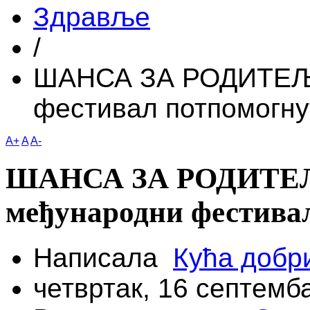
Здравље
/
ШАНСА ЗА РОДИТЕЉС
фестивал потпомогн
A+
A
A-
ШАНСА ЗА РОДИТЕЉ
међународни фестива
Написала
Кућа добр
четвртак, 16 септемб