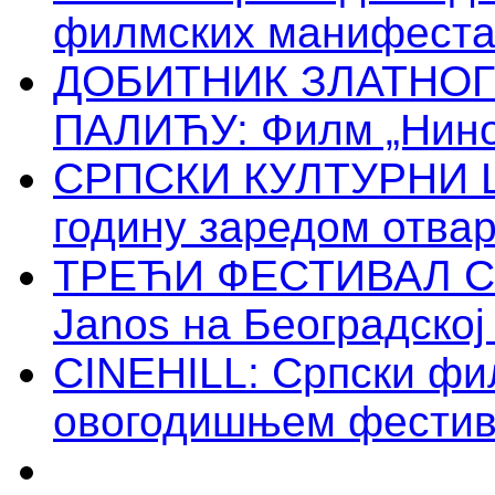
филмских манифестац
ДОБИТНИК ЗЛАТНОГ
ПАЛИЋУ: Филм „Нино 
СРПСКИ КУЛТУРНИ Ц
годину заредом отва
ТРЕЋИ ФЕСТИВАЛ С
Janos на Београдској
CINEHILL: Српски фи
овогодишњем фестива