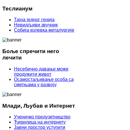
Теслианум
Тајна једног генија
Невидљиви звучник
Србија колевка металургије
Боље спречити него
лечити
Несебично давање може
продужити живот
Осамостаљивање особа са
сметњама у развоју
Млади, Љубав и Интернет
Ученичко предузетништво
Ћирилица на интернету
Јавни простор уступити