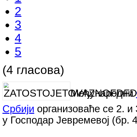
2
3
4
5
(4 гласова)
Међународни
Србији
организоваће се 2. и 
у Господар Јевремевој (бр. 4