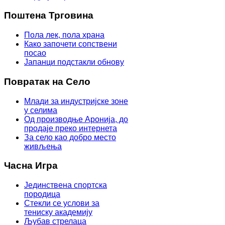
Поштена Трговина
Пола лек, пола храна
Како започети сопствени
посао
Јапанци подстакли обнову
Повратак на Село
Млади за индустријске зоне
у селима
Од производње Аронија, до
продаје преко интернета
За село као добро место
живљења
Часна Игра
Јединствена спортска
породица
Стекли се услови за
тениску академију
Љубав стрелаца