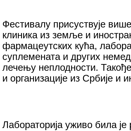
Фестивалу присуствује више
клиника из земље и иностран
фармацеутских кућа, лабора
суплемената и других немед
лечењу неплодности. Такођ
и организације из Србије и 
Лабораторија уживо била је 