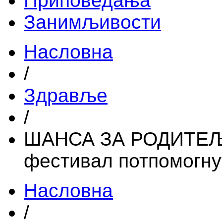
Приповедања
Занимљивости
Насловна
/
Здравље
/
ШАНСА ЗА РОДИТЕЉС
фестивал потпомогн
Насловна
/