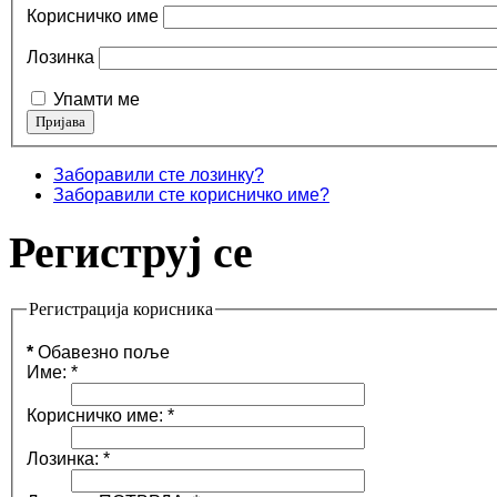
Корисничко име
Лозинка
Упамти ме
Заборавили сте лозинку?
Заборавили сте корисничко име?
Региструј се
Регистрација корисника
*
Обавезно поље
Име:
*
Корисничко име:
*
Лозинка:
*