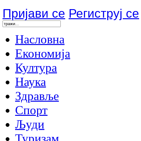
Пријави се
Региструј се
Насловна
Економија
Култура
Наука
Здравље
Спорт
Људи
Туризам