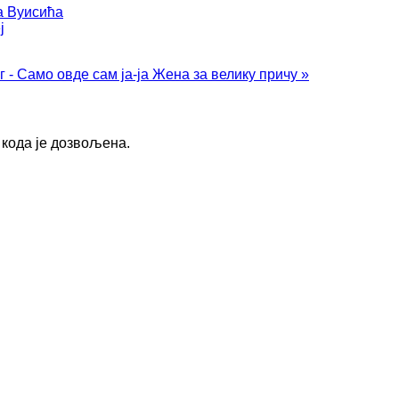
а Вуисића
ј
 - Само овде сам ја-ја
Жена за велику причу »
кода је дозвољена.