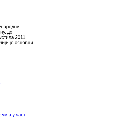
ђународни
ну, до
устила 2011.
чији је основни
и
ија у част