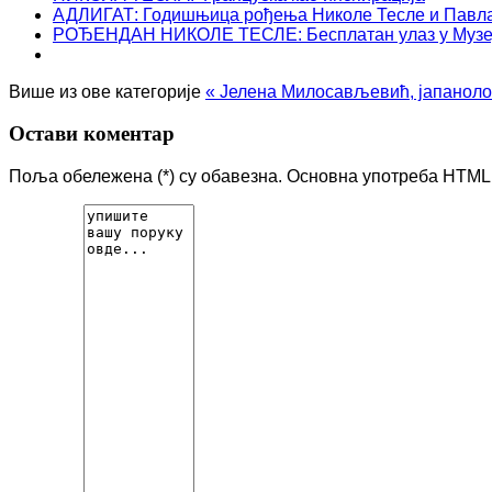
АДЛИГАТ: Годишњица рођења Николе Тесле и Павл
РОЂЕНДАН НИКОЛЕ ТЕСЛЕ: Бесплатан улаз у Музе
Више из ове категорије
« Јелена Милосављевић, јапанолог
Остави коментар
Поља обележена (*) су обавезна. Основна употреба HTML 