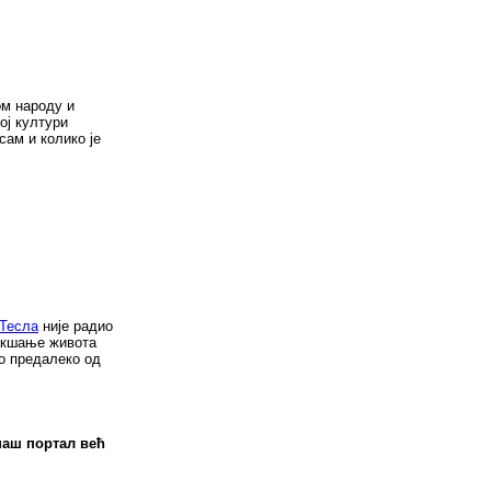
ом народу и
ој култури
сам и колико је
Тесла
није радио
лакшање живота
о предалеко од
наш портал већ