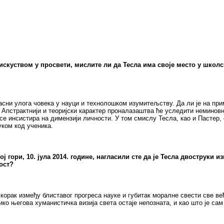
скуством у просвети, мислите ли да Тесла има своје место у школ
асни улога човека у науци и технолошком изумитељству. Да ли је на при
 ? Апстрактнији и теоријски карактер проналазаштва ће уследити неминов
се инсистира на димензији личности. У том смислу Тесла, као и Пастер,
ком код ученика.
ори, 10. јула 2014. године, нагласили сте да је Тесла двоструки из
ост?
скорак између блиставог прогреса науке и губитак моралне свести све ве
ико његова хуманистичка визија света остаје непозната, и као што је сам