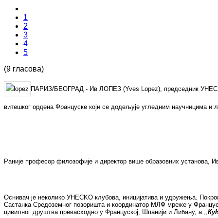
1
2
3
4
5
(9 гласова)
ПАРИЗ/БЕОГРАД - Ив ЛОПЕЗ (Yves Lopez), председник УНЕСK
витешког ордена Француске који се додељује угледним научницима и л
Раније професор филозофије и директор више образовних установа, И
Оснивач је неколико УНЕСKО клубова, иницијатива и удружења. Покров
Састанка Средоземног позоришта и координатор МЛФ мреже у Француск
цивилног друштва превасходно у Француској, Шпанији и Либану, а ,,
Ку