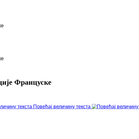
ке
ке
ције Француске
Повећај величину текста