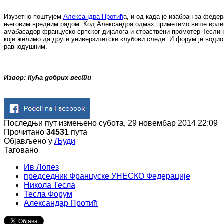
Изузетно поштујем
Александра Протић
а, и од када је изабран за фед
његовим вредним радом. Код Александра одмах приметимо више врлина
амабасадор француско-српског дијалога и страствени промотер Теслин
који желимо да други универзитетски клубови следе. И форум је водио 
равнодушним.
Извор: Кућа добрих вести
Последњи пут измењено субота, 29 новембар 2014 22:09
Прочитано
34531
пута
Објављено у
Људи
Таговано
Ив Лопез
председник Француске УНЕСКО Федерације
Никола Тесла
Тесла Форум
Александар Протић