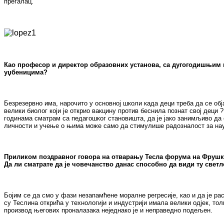
прегалац.
Као професор и директор образовних установа, са дугогодишњим и
уџбеницима?
Безрезервно има, нарочито у основној школи када деци треба да се обј
велики биолог који је открио вакцину против беснила познат свој деци
годинама сматрам са педагошког становишта, да је јако занимљиво да 
личности и учење о њима може само да стимулише радозналост за нау
Приликом поздравног говора на отварању Тесла форума на Фрушкој г
Да ли сматрате да је човечанство данас способно да види ту светл
Бојим се да смо у фази незапамћене моралне регресије, као и да је ра
су Теслина открића у технологији и индустрији имала велики одјек, тол
производ његових проналазака неједнако је и неправедно подељен.