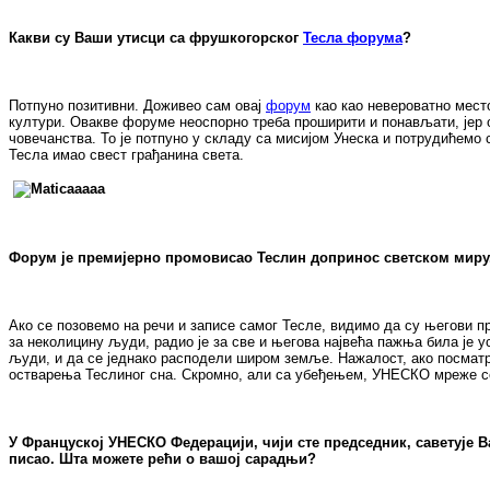
Какви су Ваши утисци са фрушкогорског
Тесла форума
?
Потпуно позитивни. Доживео сам овај
форум
као као невероватно место
култури. Овакве форуме неоспорно треба проширити и понављати, јер о
човечанства. То је потпуно у складу са мисијом Унеска и потрудићемо
Тесла имао свест грађанина света.
Форум је премијерно промовисао Теслин допринос светском миру. 
Ако се позовемо на речи и записе самог Тесле, видимо да су његови п
за неколицину људи, радио је за све и његова највећа пажња била је 
људи, и да се једнако расподели широм земље. Нажалост, ако посматр
остварења Теслиног сна. Скромно, али са убеђењем, УНЕСКО мреже се
У Француској УНЕСКО Федерацији, чији сте председник, саветује В
писао. Шта можeте рећи о вашој сарадњи?