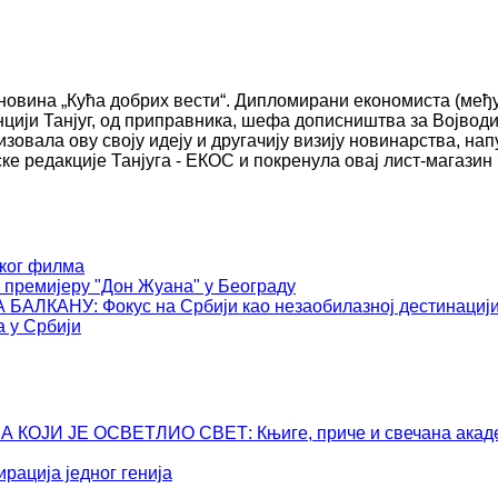
 новина „Кућа добрих вести“. Дипломирани економиста (ме
нцији Танјуг, од приправника, шефа дописништва за Војводи
зовала ову своју идеју и другачију визију новинарства, нап
е редакције Танјуга - ЕКОС и покренула овај лист-магазин 
ког филма
премијеру "Дон Жуана" у Београду
АНУ: Фокус на Србији као незаобилазној дестинациј
 у Србији
ОЈИ ЈЕ ОСВЕТЛИО СВЕТ: Књиге, приче и свечана академ
ција једног генија