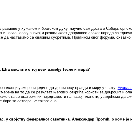
 размене у хуманом и братском духу, научио сам доста о Србији, српск
ни наглашавају значај и разноликост доприноса сваког народа заједничк
 се да наставимо са оваквим сусретима. Приликом овог форума, схватио 
Шта мислите о тој вези између Тесле и мира?
роналасци усмерени једино да допринесу правди и миру у свету.
Никола 
усмерена на то да се резултат његових открића користи за добробит и о
амо стање екстремних неједнакости на нашој планети, увидећемо да см
 боре за остварење таквог сна.
ас, у својству федералног саветника, Александар Протић, о коме је 