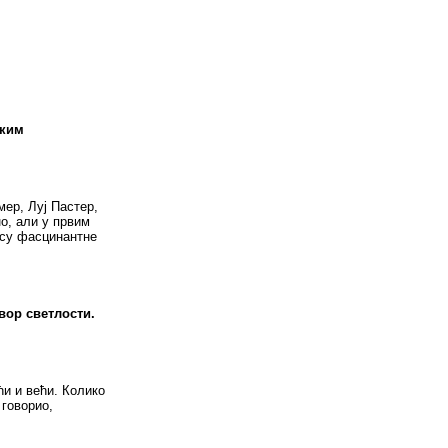
ским
мер, Луј Пастер,
но, али у првим
 су фасцинантне
вор светлости.
ћи и већи. Колико
 говорио,