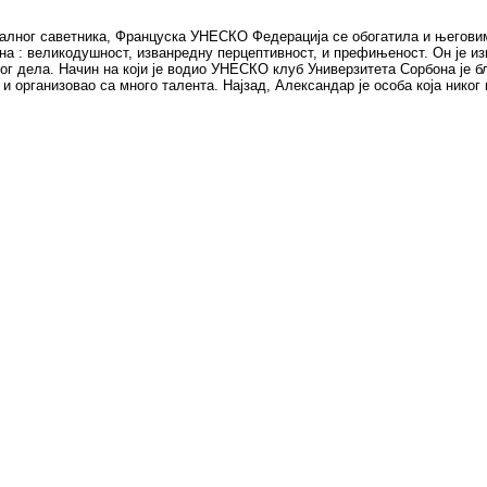
ералног саветника, Француска УНЕСКО Федерација се обогатила и његови
 : великодушност, изванредну перцептивност, и префињеност. Он је и
ог дела. Начин на који је водио УНЕСКО клуб Универзитета Сорбона је б
и организовао са много талента. Најзад, Александар је особa која никог