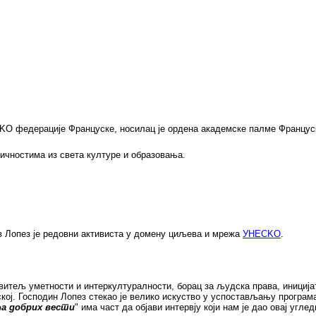
О федерације Француске, носилац је ордена академске палме Француск
ичностима из света културе и образовања.
в Лопез је редовни активиста у домену циљева и мрежа
УНЕСKО
.
итељ уметности и интеркултуралности, борац за људска права, иниција
ој. Господин Лопез стекао је велико искуство у успостављању програм
ћа добрих вести
" има част да објави интервју који нам је дао овај углед