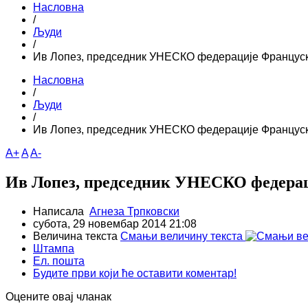
Насловна
/
Људи
/
Ив Лопез, председник УНЕСКО федерације Францус
Насловна
/
Људи
/
Ив Лопез, председник УНЕСКО федерације Францус
A+
A
A-
Ив Лопез, председник УНЕСКО федера
Написала
Агнеза Трпковски
субота, 29 новембар 2014 21:08
Величина текста
Смањи величину текста
Штампа
Ел. пошта
Будите први који ће оставити коментар!
Оцените овај чланак