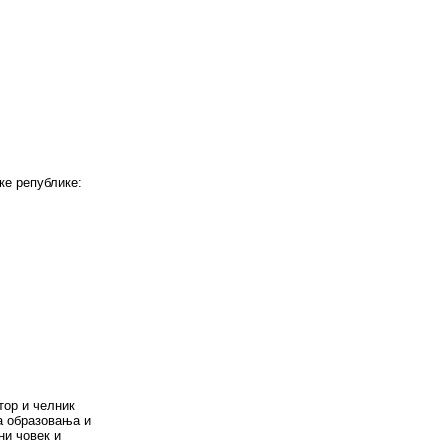
е републике:
тор и челник
а образовања и
ни човек и