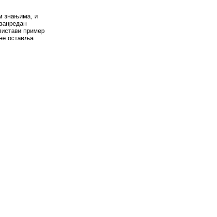
м знањима, и
званредан
листави пример
 не оставља