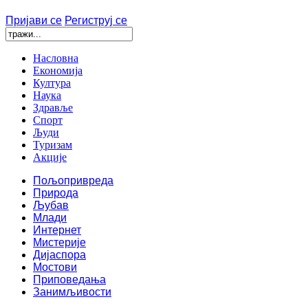
Пријави се
Региструј се
Насловна
Економија
Култура
Наука
Здравље
Спорт
Људи
Туризам
Акције
Пољопривреда
Природа
Љубав
Млади
Интернет
Мистерије
Дијаспора
Мостови
Приповедања
Занимљивости