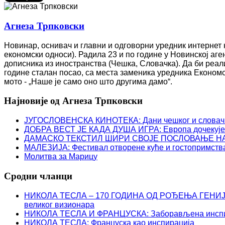
Агнеза Трпковски
Новинар, оснивач и главни и одговорни уредник интернет
економски односи). Радила 23 и по године у Новинској аге
дописника из иностранства (Чешка, Словачка). Да би реали
године сталан посао, са места заменика уредника Економск
мото - „Наше је само оно што другима дамо“.
Најновије од Агнеза Трпковски
ЈУГОСЛОВЕНСКА КИНОТЕКА: Дани чешког и словач
ДОБРА ВЕСТ ЈЕ КАДА ДУША ИГРА: Европа дочекује 
ДАМАСКО ТЕКСТИЛ ШИРИ СВОЈЕ ПОСЛОВАЊЕ НА БАЛК
MАЛЕЗИЈА: Фестивал отворене куће и гостопримства
Молитва за Марицу
Сродни чланци
НИКОЛА ТЕСЛА – 170 ГОДИНА ОД РОЂЕЊА ГЕНИЈА К
великог визионара
НИКОЛА ТЕСЛА И ФРАНЦУСКА: Заборављена инспира
НИКОЛА ТЕСЛА: Француска као инспирација