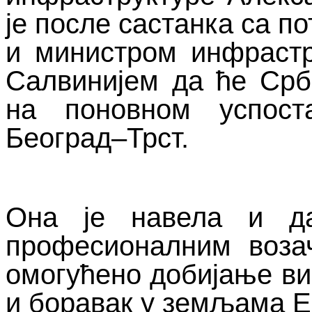
је после састанка са п
и министром инфрастр
Салвинијем да ће Срби
на поновном успост
Београд–Трст.
Она је навела и да
професионалним воза
омогућено добијање ви
и боравак у земљама Е