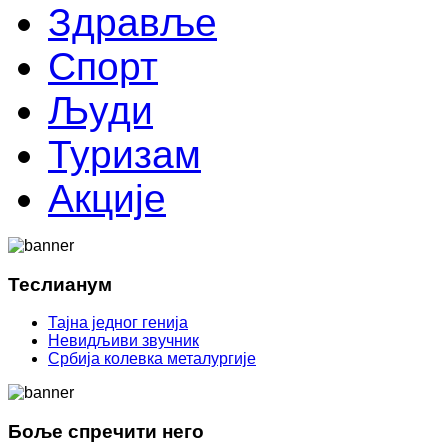
Здравље
Спорт
Људи
Туризам
Акције
Теслианум
Тајна једног генија
Невидљиви звучник
Србија колевка металургије
Боље спречити него