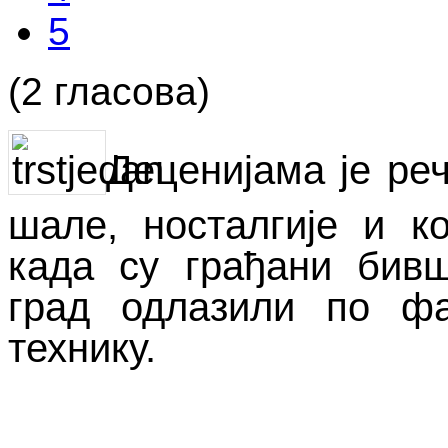
5
(2 гласова)
Деценијама је реч
шале, носталгије и к
када су грађани бивш
град одлазили по фа
технику.