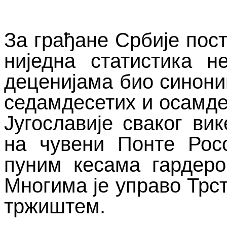
За грађане Србије пост
ниједна статистика н
деценијама био синони
седамдесетих и осамде
Југославије сваког ви
на чувени Понте Рос
пуним кесама гардеро
Многима је управо Трст
тржиштем.