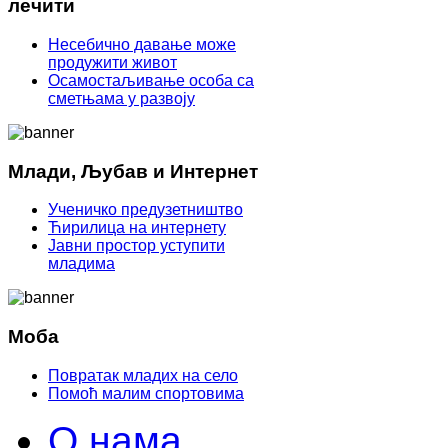
лечити
Несебично давање може
продужити живот
Осамостаљивање особа са
сметњама у развоју
Млади, Љубав и Интернет
Ученичко предузетништво
Ћирилица на интернету
Јавни простор уступити
младима
Моба
Повратак младих на село
Помоћ малим спортовима
О нама