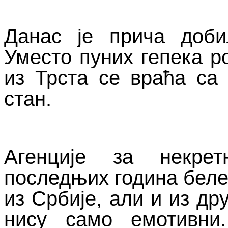
Данас је прича доби
Уместо пуних гепека р
из Трста се враћа са 
стан.
Агенције за некрет
последњих година беле
из Србије, али и из др
нису само емотивни