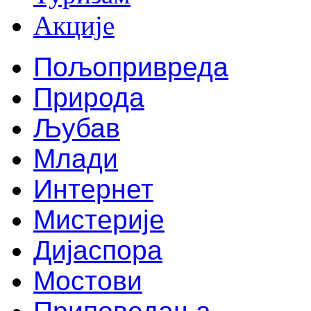
Акције
Пољопривреда
Природа
Љубав
Млади
Интернет
Мистерије
Дијаспора
Мостови