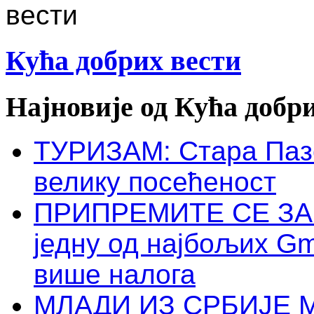
Кућа добрих вести
Најновије од Кућа добр
ТУРИЗАМ: Стара Пазо
велику посећеност
ПРИПРЕМИТЕ СЕ ЗА 
једну од најбољих Gm
више налога
МЛАДИ ИЗ СРБИЈЕ 