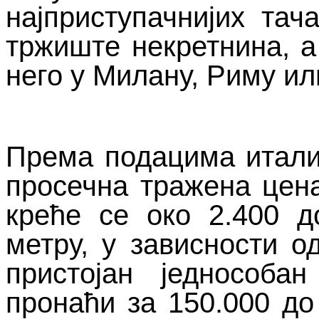
најприступачнијих тач
тржиште некретнина, а
него у Милану, Риму ил
Према подацима италија
просечна тражена цена
креће се око 2.400 д
метру, у зависности о
пристојан једнособ
пронаћи за 150.000 до 