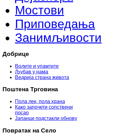
Мостови
Приповедања
Занимљивости
Добрице
Волите и упамтите
Љубав у нама
Ведрија страна живота
Поштена Трговина
Пола лек, пола храна
Како започети сопствени
посао
Јапанци подстакли обнову
Повратак на Село