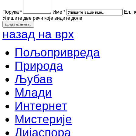
Порука *
Име *
Ел. п
Упишите две речи које видите доле
назад на врх
Пољопривреда
Природа
Љубав
Млади
Интернет
Мистерије
Дијаспора