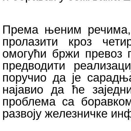
Према њеним речима
пролазити кроз чет
омогући бржи превоз п
предводити реализаци
поручио да је сарад
најавио да ће зајед
проблема са боравком
развоју железничке ин