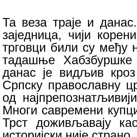
Та веза траје и данас
заједница, чији корен
трговци били су међу 
тадашње Хабзбуршке 
данас је видљив кроз
Српску православну цр
од најпрепознатљивији
Многи савремени купци
Трст доживљавају ка
историјски није страно.