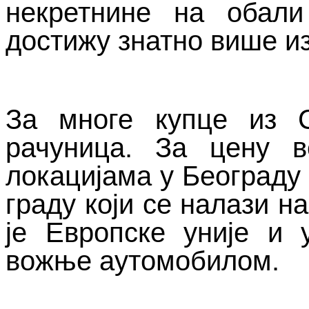
некретнине на обали
достижу знатно више и
За многе купце из С
рачуница. За цену в
локацијама у Београду 
граду који се налази н
је Европске уније и 
вожње аутомобилом.