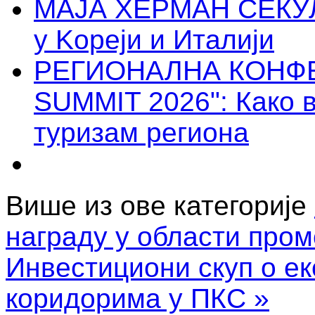
МАЈА ХЕРМАН СЕКУЛ
у Kореји и Италији
РЕГИОНАЛНА КОНФЕ
SUMMIT 2026": Како 
туризам региона
Више из ове категорије
награду у области про
Инвестициони скуп о е
коридорима у ПКС »