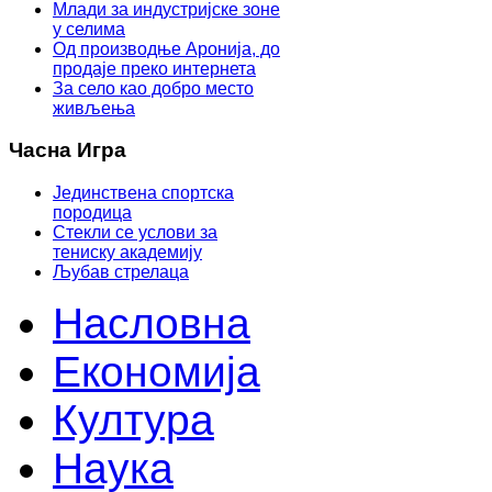
Млади за индустријске зоне
у селима
Од производње Аронија, до
продаје преко интернета
За село као добро место
живљења
Часна Игра
Јединствена спортска
породица
Стекли се услови за
тениску академију
Љубав стрелаца
Насловна
Економија
Култура
Наука