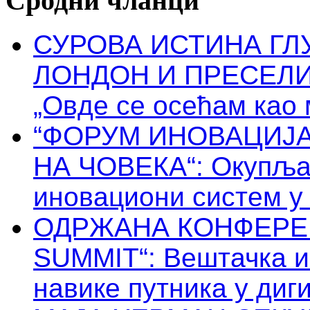
Сродни чланци
СУРОВА ИСТИНА ГЛ
ЛОНДОН И ПРЕСЕЛИ
„Овде се осећам као
“ФОРУМ ИНОВАЦИЈА
НА ЧОВЕКА“: Oкупља 
иновациони систем у
ОДРЖАНА КОНФЕРЕН
SUMMIT“: Вештачка и
навике путника у диг