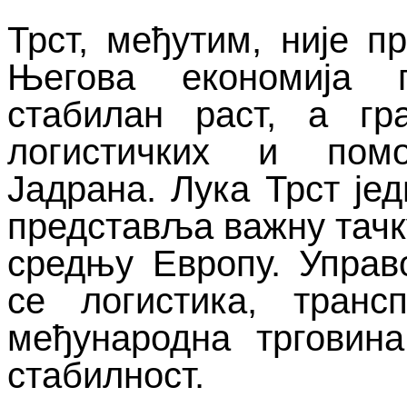
Трст, међутим, није п
Његова економија 
стабилан раст, а гр
логистичких и помо
Јадрана. Лука Трст јед
представља важну тачку
средњу Европу. Управо
се логистика, транс
међународна трговина
стабилност.