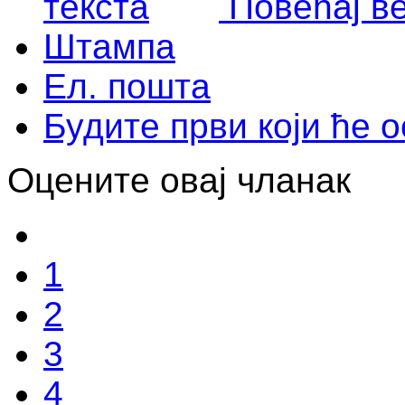
Повећај в
Штампа
Ел. пошта
Будите први који ће 
Оцените овај чланак
1
2
3
4