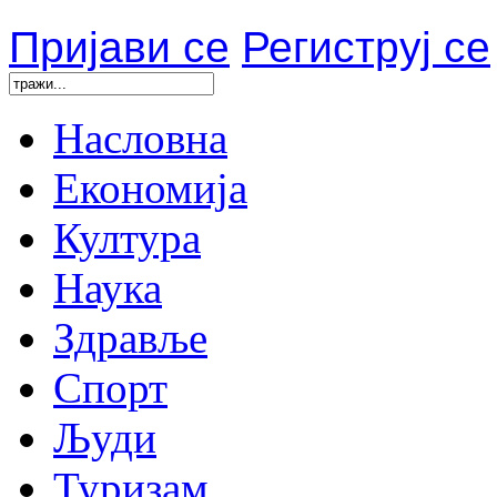
Пријави се
Региструј се
Насловна
Економија
Култура
Наука
Здравље
Спорт
Људи
Туризам