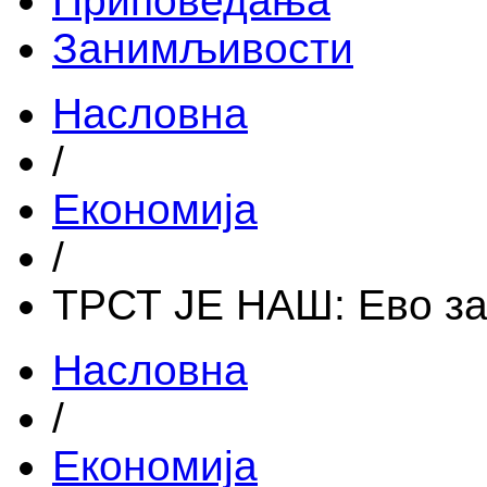
Приповедања
Занимљивости
Насловна
/
Економија
/
ТРСТ ЈЕ НАШ: Eво з
Насловна
/
Економија