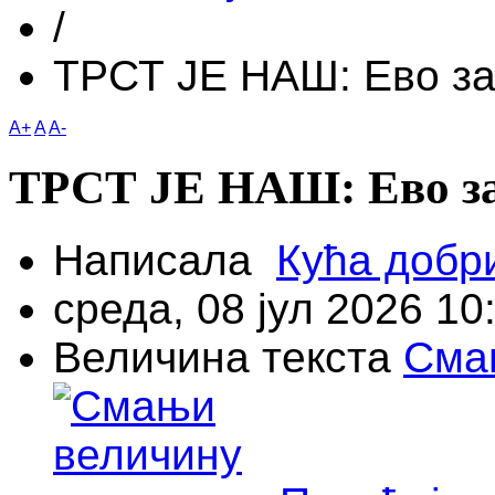
/
ТРСТ ЈЕ НАШ: Eво з
A+
A
A-
ТРСТ ЈЕ НАШ: Eво з
Написала
Кућа добр
среда, 08 јул 2026 10
Величина текста
Сма