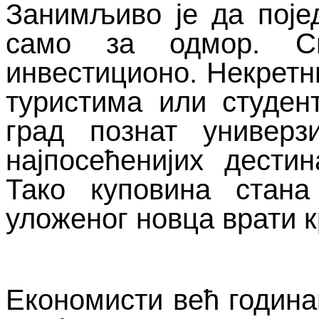
Занимљиво је да појед
само за одмор. 
инвестиционо. Некретни
туристима или студен
град познат универз
најпосећенијих дести
Тако куповина стан
уложеног новца врати к
Економисти већ година