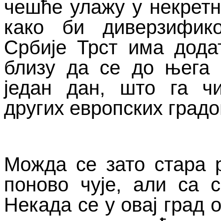
чешће улажу у некретн
како би диверзифик
Србије Трст има дода
близу да се до њега
један дан, што га ч
других европских градо
Можда се зато стара р
поново чује, али са 
Некада се у овај град 