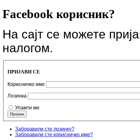
Facebook корисник?
На сајт се можете приј
налогом.
ПРИЈАВИ СЕ
Корисничко име
Лозинка
Упамти ме
Заборавили сте лозинку?
Заборавили сте корисничко име?