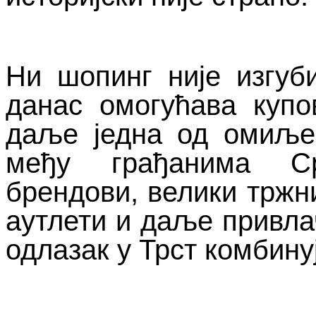
Ни шопинг није изгуби
данас омогућава купов
даље једна од омиљен
међу грађанима Ср
брендови, велики тржн
аутлети и даље привлач
одлазак у Трст комбину