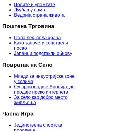
Волите и упамтите
Љубав у нама
Ведрија страна живота
Поштена Трговина
Пола лек, пола храна
Како започети сопствени
посао
Јапанци подстакли обнову
Повратак на Село
Млади за индустријске зоне
у селима
Од производње Аронија, до
продаје преко интернета
За село као добро место
живљења
Часна Игра
Јединствена спортска
породица