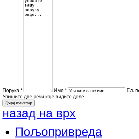
Порука *
Име *
Ел. п
Упишите две речи које видите доле
назад на врх
Пољопривреда