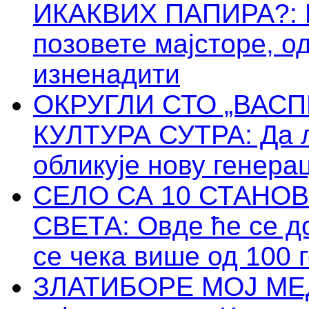
ИКАКВИХ ПАПИРА?: Пр
позовете мајсторе, о
изненадити
ОКРУГЛИ СТО „ВАС
КУЛТУРА СУТРА: Да 
обликује нову генера
СЕЛО СА 10 СТАНО
СВЕТА: Овде ће се до
се чека више од 100 
ЗЛАТИБОРЕ МОЈ МЕДЕ