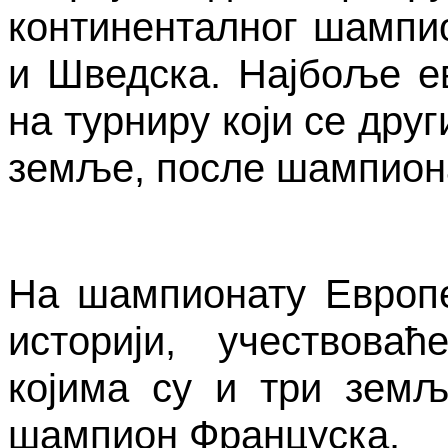
континенталног шампи
и Шведска. Најбоље ев
на турниру који се друг
земље, после шампиона
На шампионату Европе 
историји, учествова
којима су и три земљ
шампион Француска.