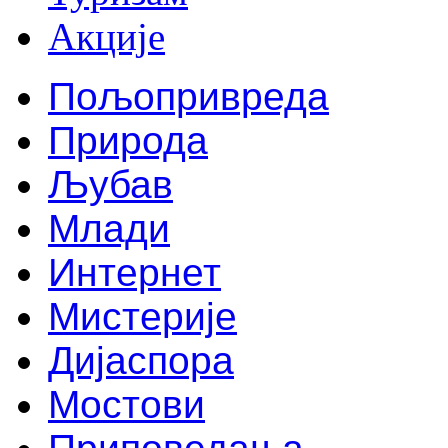
Акције
Пољопривреда
Природа
Љубав
Млади
Интернет
Мистерије
Дијаспора
Мостови