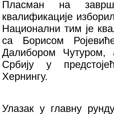
Пласман на заврш
квалификације изборила
Национални тим је кв
са Борисом Ројевић
Далибором Чутуром, 
Србију у предстој
Хернингу.
Улазак у главну рунд