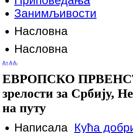
Приповедања
Занимљивости
Насловна
Насловна
A+
A
A-
ЕВРОПСКО ПРВЕНСТ
зрелости за Србију, Н
на путу
Написала
Кућа добр