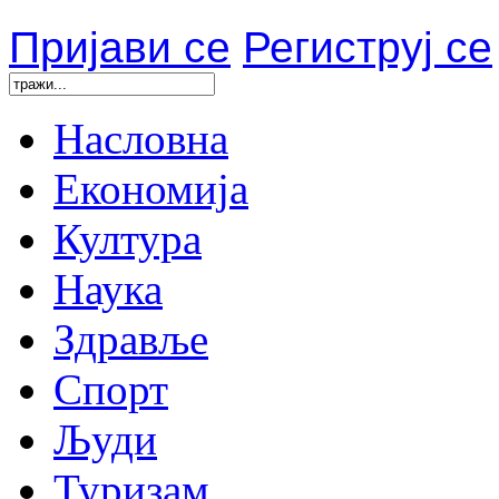
Пријави се
Региструј се
Насловна
Економија
Култура
Наука
Здравље
Спорт
Људи
Туризам