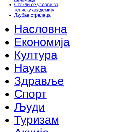
Стекли се услови за
тениску академију
Љубав стрелаца
Насловна
Економија
Култура
Наука
Здравље
Спорт
Људи
Туризам