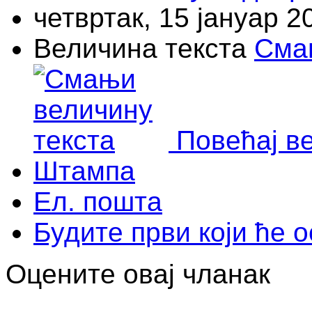
четвртак, 15 јануар 2
Величина текста
Сма
Повећај в
Штампа
Ел. пошта
Будите први који ће 
Оцените овај чланак