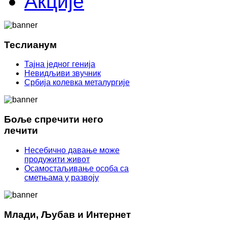
Акције
Теслианум
Тајна једног генија
Невидљиви звучник
Србија колевка металургије
Боље спречити него
лечити
Несебично давање може
продужити живот
Осамостаљивање особа са
сметњама у развоју
Млади, Љубав и Интернет