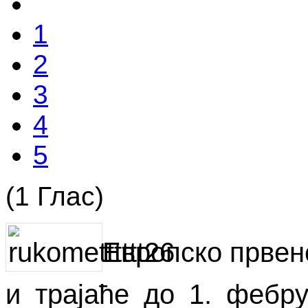
1
2
3
4
5
(1 Глас)
Европско првен
и трајаће до 1. фебр