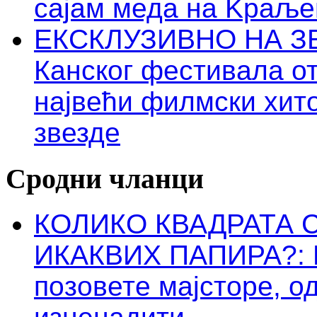
сајам меда на Kраље
ЕКСКЛУЗИВНО НА ЗЕ
Канског фестивала о
највећи филмски хит
звезде
Сродни чланци
КОЛИКО КВАДРАТА 
ИКАКВИХ ПАПИРА?: Пр
позовете мајсторе, о