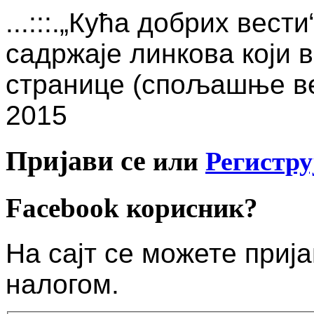
...:::.„Кућа добрих вест
садржаје линкова који 
странице (спољашње вез
2015
Пријави се
или
Регистру
Facebook корисник?
На сајт се можете приј
налогом.