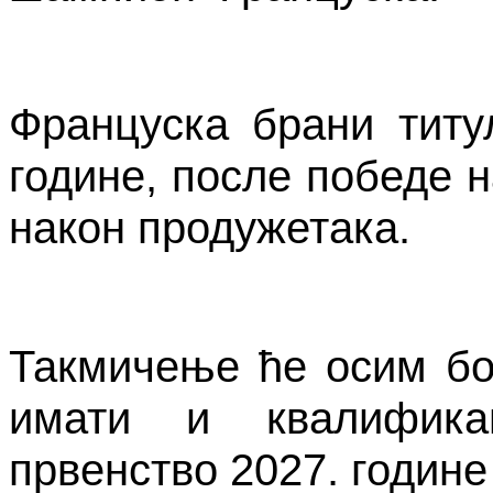
Француска брани титу
године, после победе н
након продужетака.
Такмичење ће осим бо
имати и квалифика
првенство 2027. године