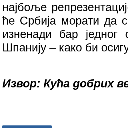
најбоље репрезентације
ће Србија морати да с
изненади бар једног
Шпанију – како би осиг
Извор: Кућа добрих в